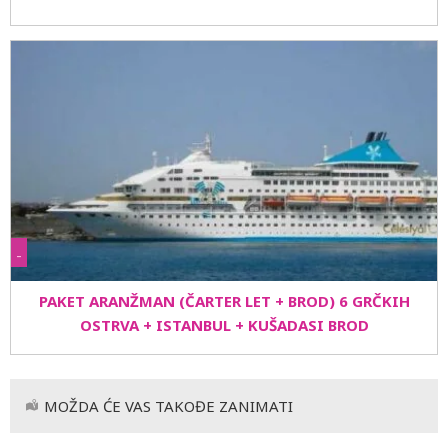
-
PAKET ARANŽMAN (ČARTER LET + BROD) 6 GRČKIH
OSTRVA + ISTANBUL + KUŠADASI BROD
MOŽDA ĆE VAS TAKOĐE ZANIMATI